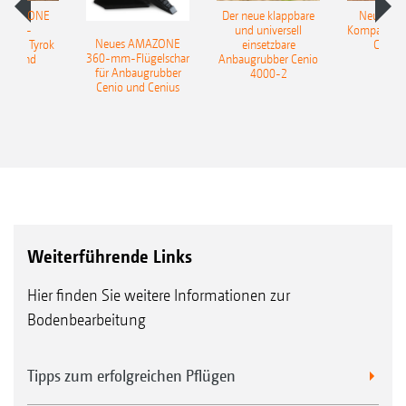
 AMAZONE
Der neue klappbare
Neue AM
sattel-
und universell
Kompaktsch
Neues AMAZONE
pflug Tyrok
einsetzbare
Catros
360-mm-Flügelschar
 Onland
Anbaugrubber Cenio
für Anbaugrubber
4000-2
Cenio und Cenius
Weiterführende Links
Hier finden Sie weitere Informationen zur
Bodenbearbeitung
Tipps zum erfolgreichen Pflügen