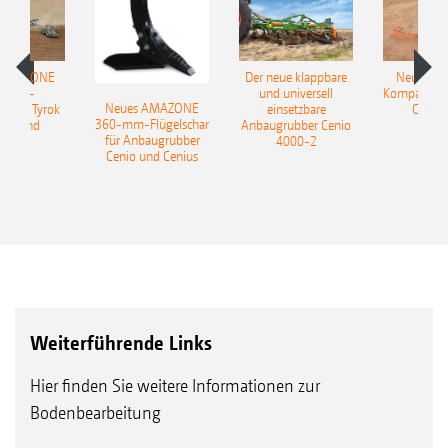
 AMAZONE
Der neue klappbare
Neue AM
sattel-
und universell
Kompaktsch
Neues AMAZONE
pflug Tyrok
einsetzbare
Catros
360-mm-Flügelschar
 Onland
Anbaugrubber Cenio
für Anbaugrubber
4000-2
Cenio und Cenius
Weiterführende Links
Hier finden Sie weitere Informationen zur
Bodenbearbeitung