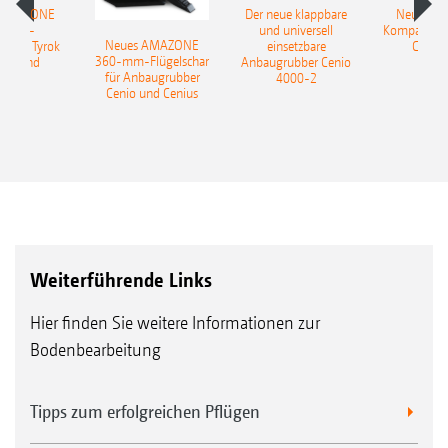
 AMAZONE
Der neue klappbare
Neue AM
sattel-
und universell
Kompaktsch
Neues AMAZONE
pflug Tyrok
einsetzbare
Catros
360-mm-Flügelschar
 Onland
Anbaugrubber Cenio
für Anbaugrubber
4000-2
Cenio und Cenius
Weiterführende Links
Hier finden Sie weitere Informationen zur
Bodenbearbeitung
Tipps zum erfolgreichen Pflügen