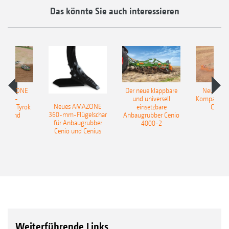
Das könnte Sie auch interessieren
 AMAZONE
Der neue klappbare
Neue AM
sattel-
und universell
Kompaktsch
Neues AMAZONE
pflug Tyrok
einsetzbare
Catros
360-mm-Flügelschar
 Onland
Anbaugrubber Cenio
für Anbaugrubber
4000-2
Cenio und Cenius
Weiterführende Links