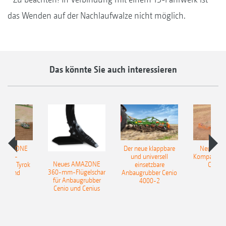
das Wenden auf der Nachlaufwalze nicht möglich.
Das könnte Sie auch interessieren
 AMAZONE
Der neue klappbare
Neue AM
sattel-
und universell
Kompaktsch
Neues AMAZONE
pflug Tyrok
einsetzbare
Catros
360-mm-Flügelschar
 Onland
Anbaugrubber Cenio
für Anbaugrubber
4000-2
Cenio und Cenius