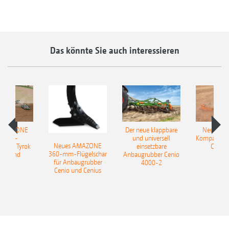
Das könnte Sie auch interessieren
 AMAZONE
Der neue klappbare
Neue AM
sattel-
und universell
Kompaktsch
Neues AMAZONE
pflug Tyrok
einsetzbare
Catros
360-mm-Flügelschar
 Onland
Anbaugrubber Cenio
für Anbaugrubber
4000-2
Cenio und Cenius