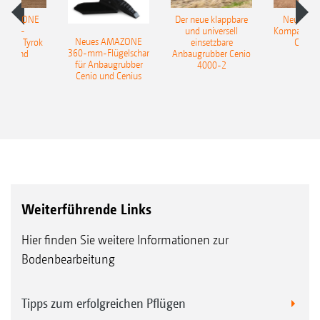
 AMAZONE
Der neue klappbare
Neue AM
sattel-
und universell
Kompaktsch
Neues AMAZONE
pflug Tyrok
einsetzbare
Catros
360-mm-Flügelschar
 Onland
Anbaugrubber Cenio
für Anbaugrubber
4000-2
Cenio und Cenius
Weiterführende Links
Hier finden Sie weitere Informationen zur
Bodenbearbeitung
Tipps zum erfolgreichen Pflügen