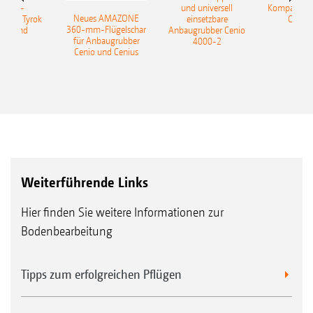
sattel-
und universell
Kompaktsch
Neues AMAZONE
pflug Tyrok
einsetzbare
Catros
360-mm-Flügelschar
 Onland
Anbaugrubber Cenio
für Anbaugrubber
4000-2
Cenio und Cenius
Weiterführende Links
Hier finden Sie weitere Informationen zur
Bodenbearbeitung
Tipps zum erfolgreichen Pflügen