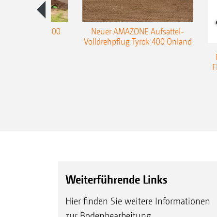
enpflug Teres 300
Neuer AMAZONE Aufsattel-
Volldrehpflug Tyrok 400 Onland
F
Weiterführende Links
Hier finden Sie weitere Informationen
zur Bodenbearbeitung