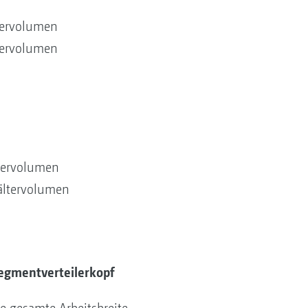
tervolumen
tervolumen
ltervolumen
ältervolumen
Segmentverteilerkopf