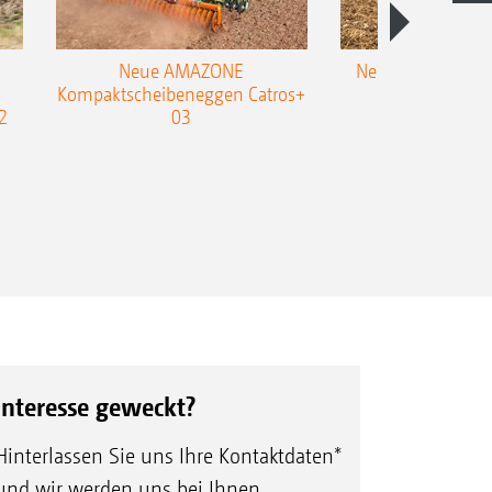
Neue AMAZONE
Neuer Doppelstrie
Kompaktscheibeneggen Catros+
Flachgrubber
2
03
Interesse geweckt?
Hinterlassen Sie uns Ihre Kontaktdaten*
und wir werden uns bei Ihnen