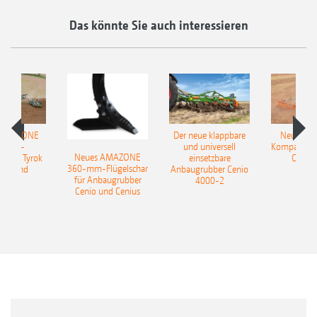
Das könnte Sie auch interessieren
 AMAZONE
Der neue klappbare
Neue AM
sattel-
und universell
Kompaktsch
Neues AMAZONE
pflug Tyrok
einsetzbare
Catros
360-mm-Flügelschar
 Onland
Anbaugrubber Cenio
für Anbaugrubber
4000-2
Cenio und Cenius