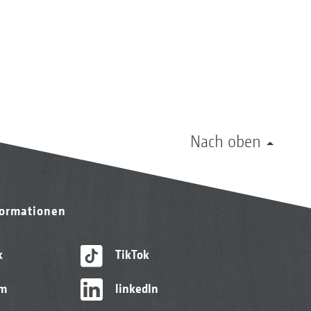
Nach oben
formationen
k
TikTok
am
linkedIn