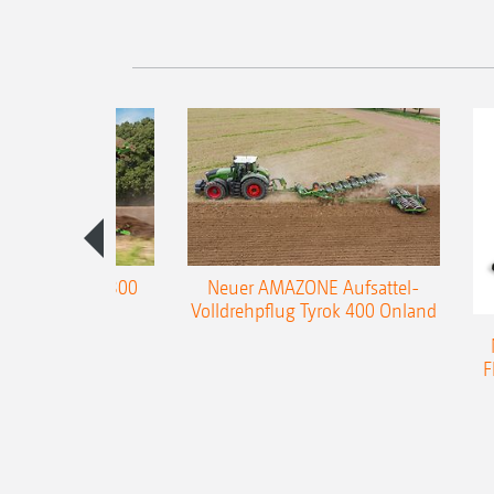
enpflug Teres 300
Neuer AMAZONE Aufsattel-
Volldrehpflug Tyrok 400 Onland
F