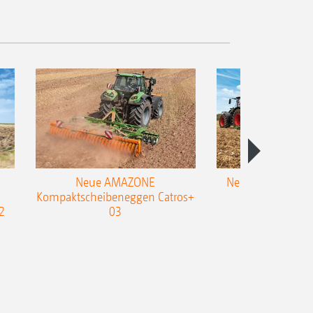
Neue AMAZONE
Neuer Doppelstrie
Kompaktscheibeneggen Catros+
Flachgrubber
2
03