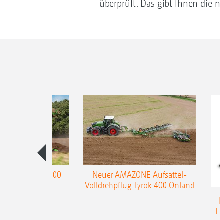
überprüft. Das gibt Ihnen die 
enpflug Teres 300
Neuer AMAZONE Aufsattel-
Volldrehpflug Tyrok 400 Onland
F