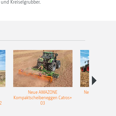
 und Kreiselgrubber.
Neue AMAZONE
Neuer Doppelstrie
Kompaktscheibeneggen Catros+
Flachgrubber
2
03