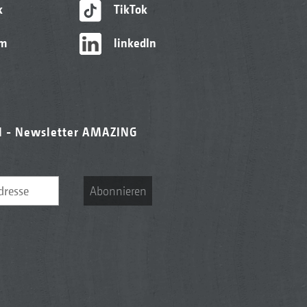
k
TikTok
am
linkedIn
l - Newsletter AMAZING
Abonnieren