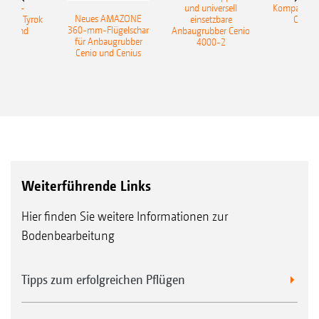
sattel-
und universell
Kompaktsch
Neues AMAZONE
pflug Tyrok
einsetzbare
Catros
360-mm-Flügelschar
 Onland
Anbaugrubber Cenio
für Anbaugrubber
4000-2
Cenio und Cenius
Weiterführende Links
Hier finden Sie weitere Informationen zur
Bodenbearbeitung
Tipps zum erfolgreichen Pflügen