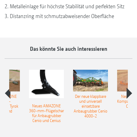
2. Metalleinlage für höchste Stabilität und perfekten Sitz
3. Distanzring mit schmutzabweisender Oberfläche
Das könnte Sie auch interessieren
 AMAZONE
Der neue klappbare
Neue AM
sattel-
und universell
Kompaktsch
Neues AMAZONE
pflug Tyrok
einsetzbare
Catros
360-mm-Flügelschar
 Onland
Anbaugrubber Cenio
für Anbaugrubber
4000-2
Cenio und Cenius