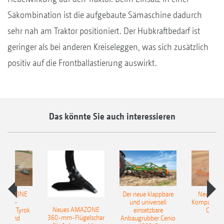
Säkombination ist die aufgebaute Sämaschine dadurch
sehr nah am Traktor positioniert. Der Hubkraftbedarf ist
geringer als bei anderen Kreiseleggen, was sich zusätzlich
positiv auf die Frontballastierung auswirkt.
Das könnte Sie auch interessieren
 AMAZONE
Der neue klappbare
Neue AM
sattel-
und universell
Kompaktsch
Neues AMAZONE
pflug Tyrok
einsetzbare
Catros
360-mm-Flügelschar
 Onland
Anbaugrubber Cenio