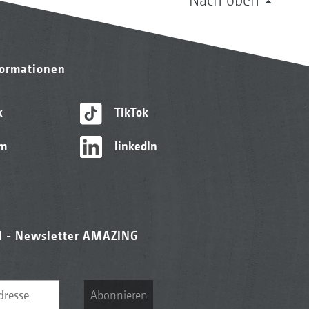
formationen
k
TikTok
am
linkedIn
l - Newsletter AMAZING
Abonnieren