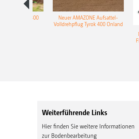
enpflug Teres 300
Neuer AMAZONE Aufsattel-
Volldrehpflug Tyrok 400 Onland
F
Weiterführende Links
Hier finden Sie weitere Informationen
zur Bodenbearbeitung