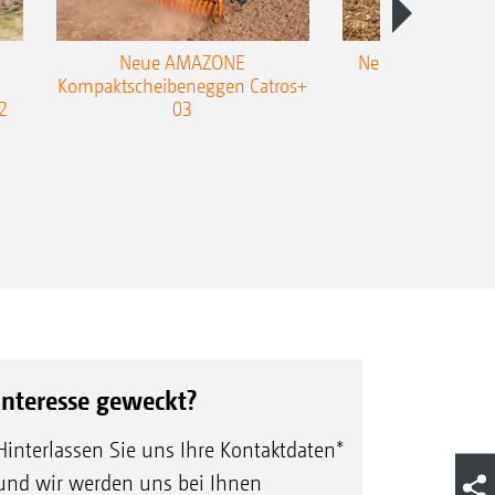
Neue AMAZONE
Neuer Doppelstrie
Kompaktscheibeneggen Catros+
Flachgrubber
2
03
Interesse geweckt?
Hinterlassen Sie uns Ihre Kontaktdaten*
und wir werden uns bei Ihnen