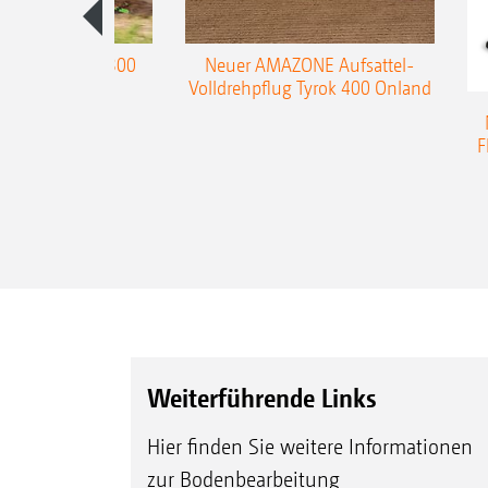
enpflug Teres 300
Neuer AMAZONE Aufsattel-
Volldrehpflug Tyrok 400 Onland
F
Weiterführende Links
Hier finden Sie weitere Informationen
zur Bodenbearbeitung