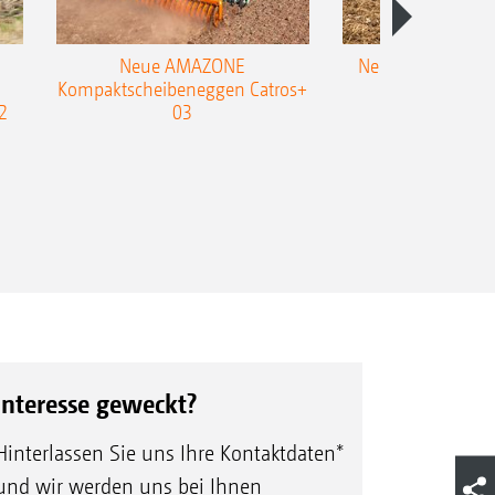
Neue AMAZONE
Neuer Doppelstrie
Kompaktscheibeneggen Catros+
Flachgrubber
2
03
Interesse geweckt?
Hinterlassen Sie uns Ihre Kontaktdaten*
und wir werden uns bei Ihnen