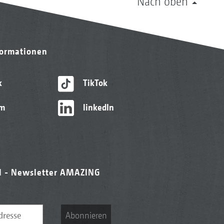
Nach oben
formationen
k
TikTok
am
linkedIn
l - Newsletter AMAZING
Abonnieren