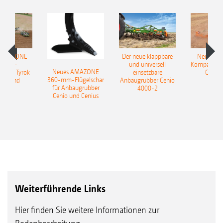
 AMAZONE
Der neue klappbare
Neue AM
sattel-
und universell
Kompaktsch
Neues AMAZONE
pflug Tyrok
einsetzbare
Catros
360-mm-Flügelschar
 Onland
Anbaugrubber Cenio
für Anbaugrubber
4000-2
Cenio und Cenius
Weiterführende Links
Hier finden Sie weitere Informationen zur