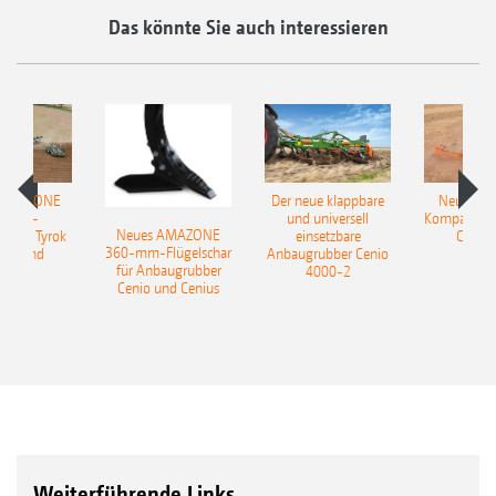
Das könnte Sie auch interessieren
 AMAZONE
Der neue klappbare
Neue AM
sattel-
und universell
Kompaktsch
Neues AMAZONE
pflug Tyrok
einsetzbare
Catros
360-mm-Flügelschar
 Onland
Anbaugrubber Cenio
für Anbaugrubber
4000-2
Cenio und Cenius
Weiterführende Links