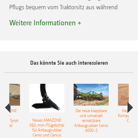
Pflugs bequem vom Traktorsitz aus während
der Fahrt über ein separates, hydraulisches
Weitere Informationen +
Steuergerät einstellen. Die Konfiguration mit
Comfort Click wird empfohlen.
Das könnte Sie auch interessieren
 AMAZONE
Der neue klappbare
Neue AM
sattel-
und universell
Kompaktsch
Neues AMAZONE
pflug Tyrok
einsetzbare
Catros
360-mm-Flügelschar
 Onland
Anbaugrubber Cenio
für Anbaugrubber
4000-2
Cenio und Cenius