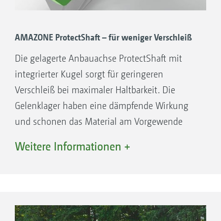
AMAZONE ProtectShaft – für weniger Verschleiß
Die gelagerte Anbauachse ProtectShaft mit
integrierter Kugel sorgt für geringeren
Verschleiß bei maximaler Haltbarkeit. Die
Gelenklager haben eine dämpfende Wirkung
und schonen das Material am Vorgewende
und bei der Straßenfahrt. Dank der integrierten
Weitere Informationen +
Kugel ist die Haltbarkeit der Anbauachse
aufgrund des höheren Durchmessers deutlich
gesteigert. Alternativ gibt es die Anbauachse
mit festem Bolzen inklusive Kugel und
Walterscheid-Klemmfangprofilen.