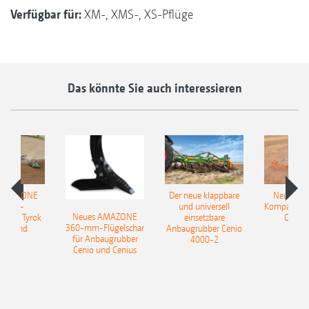
Verfügbar für:
XM-, XMS-, XS-Pflüge
Das könnte Sie auch interessieren
 AMAZONE
Der neue klappbare
Neue AM
sattel-
und universell
Kompaktsch
Neues AMAZONE
pflug Tyrok
einsetzbare
Catros
360-mm-Flügelschar
 Onland
Anbaugrubber Cenio
für Anbaugrubber
4000-2
Cenio und Cenius