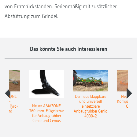
von Ernterückständen. Serienmäßig mit zusätzlicher
Abstützung zum Grindel.
Das könnte Sie auch interessieren
 AMAZONE
Der neue klappbare
Neue AM
sattel-
und universell
Kompaktsch
Neues AMAZONE
pflug Tyrok
einsetzbare
Catros
360-mm-Flügelschar
 Onland
Anbaugrubber Cenio
für Anbaugrubber
4000-2
Cenio und Cenius