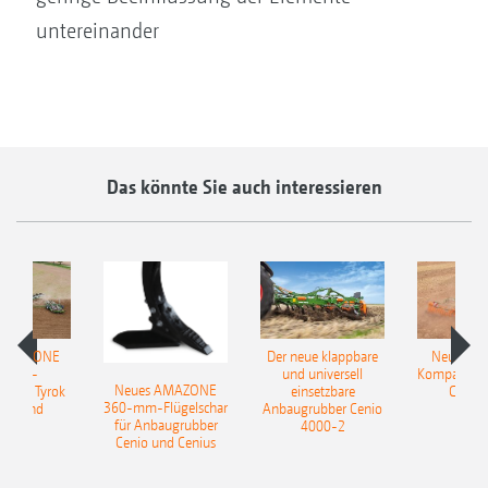
untereinander
Das könnte Sie auch interessieren
 AMAZONE
Der neue klappbare
Neue AM
sattel-
und universell
Kompaktsch
Neues AMAZONE
pflug Tyrok
einsetzbare
Catros
360-mm-Flügelschar
 Onland
Anbaugrubber Cenio
für Anbaugrubber
4000-2
Cenio und Cenius