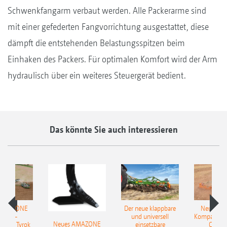
Schwenkfangarm verbaut werden. Alle Packerarme sind
mit einer gefederten Fangvorrichtung ausgestattet, diese
dämpft die entstehenden Belastungsspitzen beim
Einhaken des Packers. Für optimalen Komfort wird der Arm
hydraulisch über ein weiteres Steuergerät bedient.
Das könnte Sie auch interessieren
 AMAZONE
Der neue klappbare
Neue AM
sattel-
und universell
Kompaktsch
Neues AMAZONE
pflug Tyrok
einsetzbare
Catros