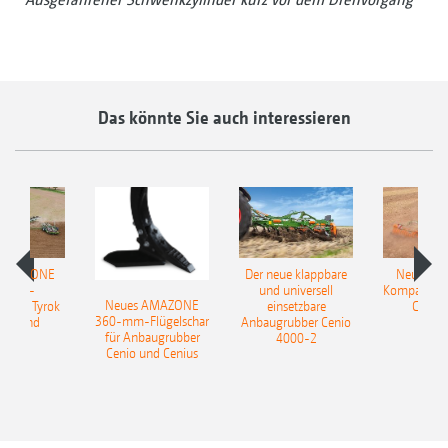
Das könnte Sie auch interessieren
 AMAZONE
Der neue klappbare
Neue AM
sattel-
und universell
Kompaktsch
Neues AMAZONE
pflug Tyrok
einsetzbare
Catros
360-mm-Flügelschar
 Onland
Anbaugrubber Cenio
für Anbaugrubber
4000-2
Cenio und Cenius