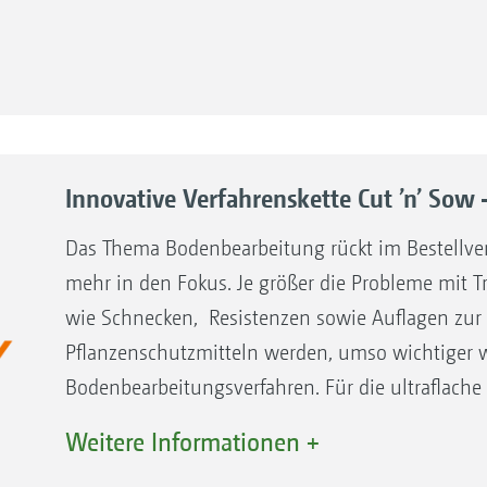
Innovative Verfahrenskette Cut ’n’ Sow 
Das Thema Bodenbearbeitung rückt im Bestellve
mehr in den Fokus. Je größer die Probleme mit T
wie Schnecken, Resistenzen sowie Auflagen zur
Pflanzenschutzmitteln werden, umso wichtiger wi
Bodenbearbeitungsverfahren. Für die ultraflac
die Schneidwalzenkombinationen TopCut entwick
Weitere Informationen +
Mit den TopCut kann die erste Stoppelbearbeitun