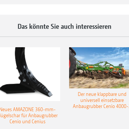
wassersparend erfolgen und ein perfektes Saatbet
Unkrautsamen erzeugt werden. Nach Auflaufen 
werden diese durch einen zweiten Bearbeitungssc
Das könnte Sie auch interessieren
durch das intensive Schneiden und Zerfasern der
angeregt. Dadurch wird die Feldhygiene verbess
Pilzkrankheiten und Schädlingen reduziert.
Die Schneidwalzenkombinationen TopCut
können das ganze Jahr über in
verschiedenen Bearbeitungsgängen
universell eingesetzt werden – zur
Zwischenfruchtbearbeitung, für die
Der neue klappbare und
universell einsetzbare
Zerkleinerung von Ernteresten oder für
Anbaugrubber Cenio 4000-
Neues AMAZONE 360-mm-
die mechanische Unkrautbekämpfung.
lügelschar für Anbaugrubber
Ver
Die Verfahrenskette Cut ’n’ Sow mit
Cenio und Cenius
600