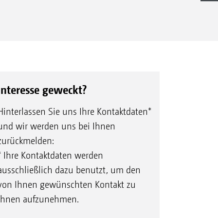
imierung der Direktsaat
owie den Anhängesämaschinen
t Minimum TillDisc von AMAZONE.
n den jeweiligen Prospekten.
Interesse geweckt?
 in Rapsstoppeln,
Hinterlassen Sie uns Ihre Kontaktdaten*
und wir werden uns bei Ihnen
wie in Zwischenfruchtbeständen
zurückmelden:
iger Strohverteilung
* Ihre Kontaktdaten werden
Vermischung mit Feinerde
ausschließlich dazu benutzt, um den
t
von Ihnen gewünschten Kontakt zu
nd optimaler Rückverfestigung für
Ihnen aufzunehmen.