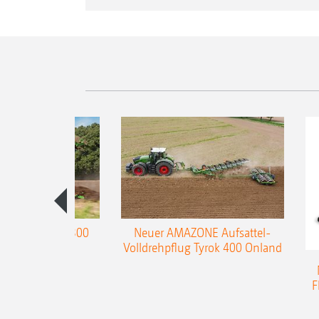
enpflug Teres 300
Neuer AMAZONE Aufsattel-
Volldrehpflug Tyrok 400 Onland
F