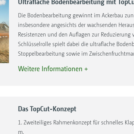
Ultraflache Bodenbearbeitung mit To
Die Bodenbearbeitung gewinnt im Ackerbau zu
insbesondere angesichts der wachsenden Heraus
Resistenzen und den Auflagen zur Reduzierung v
Schlüsselrolle spielt dabei die ultraflache Boden
Stoppelbearbeitung sowie im Zwischenfruchtm
Die ultraflache Bearbeitung mit TopCut hat viele
Weitere Informationen +
Bearbeitungstiefe zwischen 0 und 3 cm bleibt di
Kapillarität wird oberflächlich gebrochen und d
und das Bodenleben werden durch die flache Be
schützt die Bedeckung mit Ernteresten die Boden
Das TopCut-Konzept
Betriebskosten können durch geringen Dieselver
Arbeitsgeschwindigkeiten und geringen Verschle
1. Zweiteiliges Rahmenkonzept für schnelles Kla
Mit minimaler Erdbewegung, geringerem Versch
m.