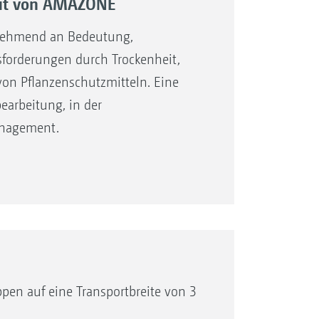
pCut von AMAZONE
nehmend an Bedeutung,
forderungen durch Trockenheit,
on Pflanzenschutzmitteln. Eine
bearbeitung, in der
anagement.
 Vorteile: Durch die minimale
e Bodenfeuchtigkeit erhalten.
arunter erhalten. Die Humusschicht
arbeitung geschützt. Ebenso
oberfläche vor Erosion.
brauch pro Hektar, hohen
ißkosten reduziert werden.
ppen auf eine Transportbreite von 3
leiß und höheren