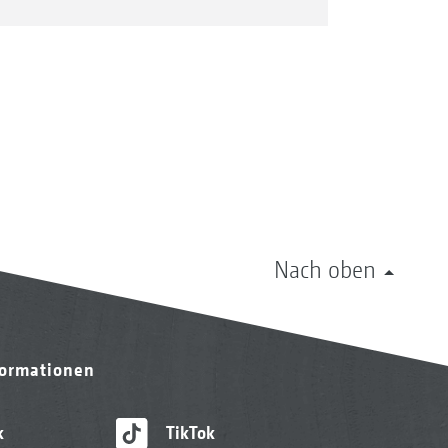
Nach oben
formationen
k
TikTok