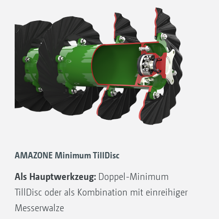
Pendelrollenlager, Getriebeölbefüllung und
metallische Gleitringdichtung
Langlebige Messer aus vergütetem Borstahl
Halbierung der Verschleißkosten durch
Wendemesser
Ermöglicht eine flächigere Bearbeitung mit
intensiver Schneidwirkung und das
Erzeugen von mehr Feinerde
AMAZONE Minimum TillDisc
Als Hauptwerkzeug:
Doppel-Minimum
TillDisc oder als Kombination mit einreihiger
Messerwalze