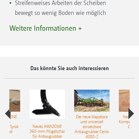
Streifenweises Arbeiten der Scheiben
bewegt so wenig Boden wie möglich
Weniger Klutenbildung bei feuchten und
Weitere Informationen +
klebrigen Bedingungen
Höhere Leichtzügigkeit mit Minimum
Vorwerkzeug Messerwalze
TillDisc verringert zusätzlich den
TopCut 12000-2T
Kraftstoffverbrauch der TopCut
Das könnte Sie auch interessieren
Tieferes Einschneiden des Boden verbessert
die Belüftung des Bodens
Intensive Schneidwirkung in Lagergetreide
Ideal für reine Direktsaatbetriebe geeignet,
die Organik mit minimaler Erdbewegung
 AMAZONE
Der neue klappbare
Neue AM
schneiden möchten
sattel-
und universell
Kompaktsch
Neues AMAZONE
pflug Tyrok
einsetzbare
Catros
Wartungsfreie, robuste Walzenlagerung mit
360-mm-Flügelschar
 Onland
Anbaugrubber Cenio
für Anbaugrubber
4000-2