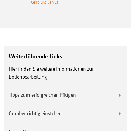
Pendelrollenlager, Getriebeölbefüllung und
Cenio und Cenius
Hauptwerkzeug Doppelmesserwalze
metallischer Gleitringdichtung
alle Maschinen
XXXXX
Weiterführende Links
Hier finden Sie weitere Informationen zur
Bodenbearbeitung
Tipps zum erfolgreichen Pflügen
Hauptwerkzeug Kombination Messerwalze
und Minimum TillDisc
Grubber richtig einstellen
TopCut 12000-2T
Hauptwerkzeug Doppel-Minimum TillDisc
TopCut 12000-2T