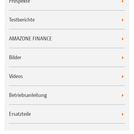
Prospekte
Testberichte
AMAZONE FINANCE
Bilder
Videos
Hauptwerkzeug Kombination Messerwalze
und Minimum TillDisc
TopCut 12000-2T
Betriebsanleitung
Ersatzteile