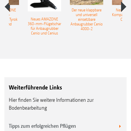
 AMAZONE
Der neue klappbare
Neue AM
sattel-
und universell
Kompaktsch
Neues AMAZONE
pflug Tyrok
einsetzbare
Catros
360-mm-Flügelschar
 Onland
Anbaugrubber Cenio
für Anbaugrubber
4000-2
Cenio und Cenius
Weiterführende Links
Hier finden Sie weitere Informationen zur
Bodenbearbeitung
Tipps zum erfolgreichen Pflügen