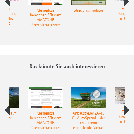
Match –
EasyMa
Mehrerlöse
Streubildsimulator
erkennung
Düngerer
berechnen: Mit dem
ünstlicher
mit künst
AMAZONE
elligenz
Intelli
Grenzstreurechner
Das könnte Sie auch interessieren
EasyMa
TILLE auf
Mehrerlöse
Anbaustreuer ZA-TS
Düngerer
pfdruck
berechnen: Mit dem
01 AutoSpread – der
mit künst
AMAZONE
sich autonom
Intelli
Grenzstreurechner
einstellende Streuer