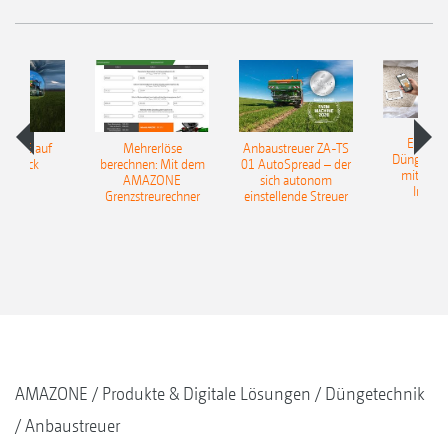
EasyMa
TILLE auf
Mehrerlöse
Anbaustreuer ZA-TS
Düngerer
pfdruck
berechnen: Mit dem
01 AutoSpread – der
mit künst
AMAZONE
sich autonom
Intelli
Grenzstreurechner
einstellende Streuer
AMAZONE
Produkte & Digitale Lösungen
Düngetechnik
Anbaustreuer