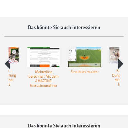
Das könnte Sie auch interessieren
Match –
EasyMa
Mehrerlöse
Streubildsimulator
erkennung
Düngerer
berechnen: Mit dem
ünstlicher
mit künst
AMAZONE
elligenz
Intelli
Grenzstreurechner
Das könnte Sie auch interessieren