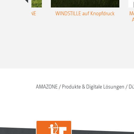
trol für AMAZONE
WINDSTILLE auf Knopfdruck
Me
ifugalstreuer
AMAZONE
Produkte & Digitale Lösungen
Dü