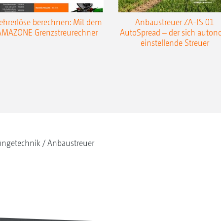
hrerlöse berechnen: Mit dem
Anbaustreuer ZA-TS 01
AMAZONE Grenzstreurechner
AutoSpread – der sich auto
einstellende Streuer
ngetechnik
Anbaustreuer