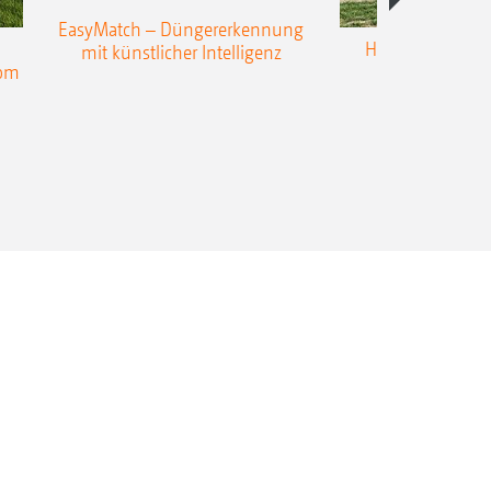
EasyMatch – Düngererkennung
Hangstreuen - 
mit künstlicher Intelligenz
nom
Präzisio