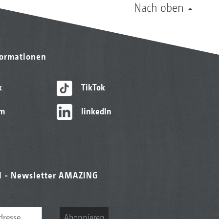
Nach oben
formationen
k
TikTok
am
linkedIn
l - Newsletter AMAZING
Abonnieren