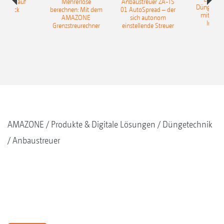
TILLE auf
Mehrerlöse
Anbaustreuer ZA-TS
Düngerer
pfdruck
berechnen: Mit dem
01 AutoSpread – der
mit künst
AMAZONE
sich autonom
Intelli
Grenzstreurechner
einstellende Streuer
AMAZONE
Produkte & Digitale Lösungen
Düngetechnik
Anbaustreuer