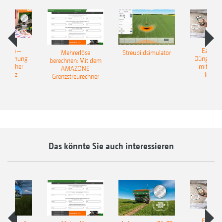
Match –
EasyMa
Mehrerlöse
Streubildsimulator
erkennung
Düngerer
berechnen: Mit dem
ünstlicher
mit künst
AMAZONE
elligenz
Intelli
Grenzstreurechner
Das könnte Sie auch interessieren
EasyMa