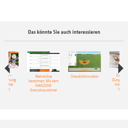
Das könnte Sie auch interessieren
Match –
EasyMa
Mehrerlöse
Streubildsimulator
erkennung
Düngerer
berechnen: Mit dem
ünstlicher
mit künst
AMAZONE
elligenz
Intelli
Grenzstreurechner