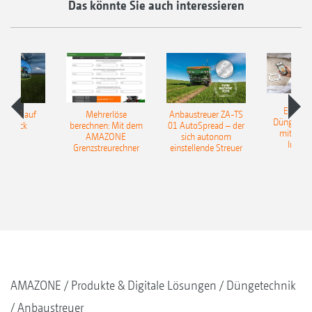
Das könnte Sie auch interessieren
EasyMa
TILLE auf
Mehrerlöse
Anbaustreuer ZA-TS
Düngerer
pfdruck
berechnen: Mit dem
01 AutoSpread – der
mit künst
AMAZONE
sich autonom
Intelli
Grenzstreurechner
einstellende Streuer
AMAZONE
Produkte & Digitale Lösungen
Düngetechnik
Anbaustreuer