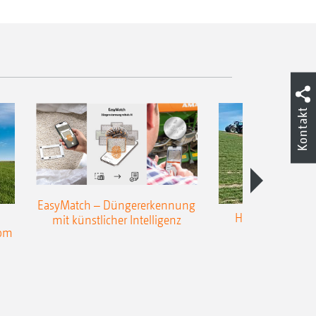
Kontakt
EasyMatch – Düngererkennung
Hangstreuen - 
mit künstlicher Intelligenz
nom
Präzisio