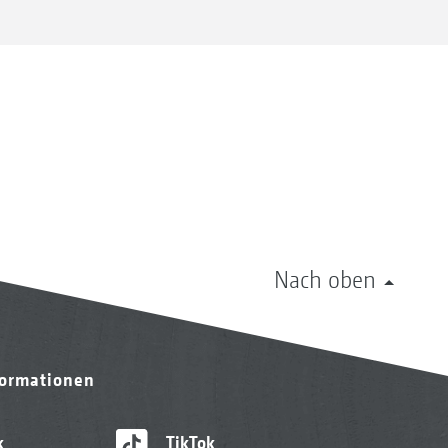
Nach oben
formationen
k
TikTok