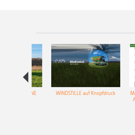
trol für AMAZONE
WINDSTILLE auf Knopfdruck
Me
ifugalstreuer