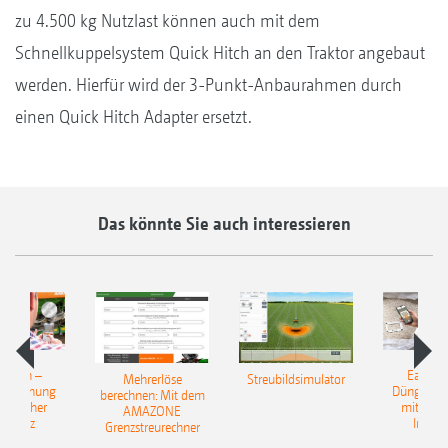
zu 4.500 kg Nutzlast können auch mit dem
Schnellkuppelsystem Quick Hitch an den Traktor angebaut
werden. Hierfür wird der 3-Punkt-Anbaurahmen durch
einen Quick Hitch Adapter ersetzt.
Das könnte Sie auch interessieren
Match –
EasyMa
Mehrerlöse
Streubildsimulator
erkennung
Düngerer
berechnen: Mit dem
ünstlicher
mit künst
AMAZONE
elligenz
Intelli
Grenzstreurechner