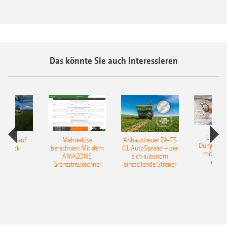
Das könnte Sie auch interessieren
EasyMa
TILLE auf
Mehrerlöse
Anbaustreuer ZA-TS
Düngerer
pfdruck
berechnen: Mit dem
01 AutoSpread – der
mit künst
AMAZONE
sich autonom
Intelli
Grenzstreurechner
einstellende Streuer