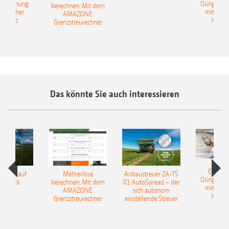
erkennung
Düngerer
berechnen: Mit dem
ünstlicher
mit künst
AMAZONE
elligenz
Intelli
Grenzstreurechner
Das könnte Sie auch interessieren
EasyMa
TILLE auf
Mehrerlöse
Anbaustreuer ZA-TS
Düngerer
pfdruck
berechnen: Mit dem
01 AutoSpread – der
mit künst
AMAZONE
sich autonom
Intelli
Grenzstreurechner
einstellende Streuer