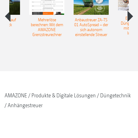
EasyMa
TILLE auf
Mehrerlöse
Anbaustreuer ZA-TS
Düngerer
pfdruck
berechnen: Mit dem
01 AutoSpread – der
mit künst
AMAZONE
sich autonom
Intelli
Grenzstreurechner
einstellende Streuer
AMAZONE
Produkte & Digitale Lösungen
Düngetechnik
Anhängestreuer