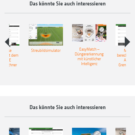
Das könnte Sie auch interessieren
EasyMatch –
rerlöse
Streubildsimulator
Mehrer
Düngererkennung
en: Mit dem
berechnen:
mit künstlicher
AZONE
AMAZ
Intelligenz
reurechner
Grenzstre
Das könnte Sie auch interessieren