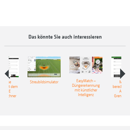
Das könnte Sie auch interessieren
EasyMatch –
rerlöse
Streubildsimulator
Mehrer
Düngererkennung
en: Mit dem
berechnen:
mit künstlicher
AZONE
AMAZ
Intelligenz
reurechner
Grenzstre