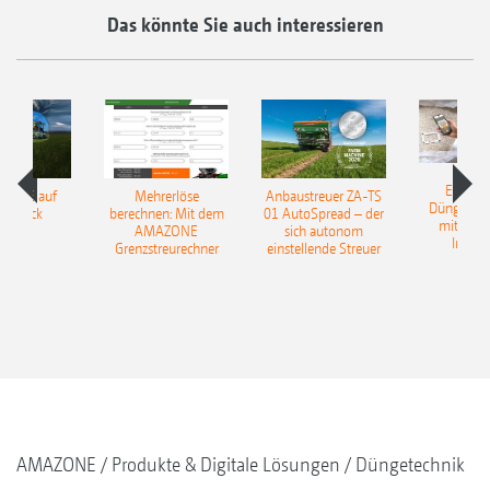
Das könnte Sie auch interessieren
EasyMa
TILLE auf
Mehrerlöse
Anbaustreuer ZA-TS
Düngerer
pfdruck
berechnen: Mit dem
01 AutoSpread – der
mit künst
AMAZONE
sich autonom
Intelli
Grenzstreurechner
einstellende Streuer
AMAZONE
Produkte & Digitale Lösungen
Düngetechnik