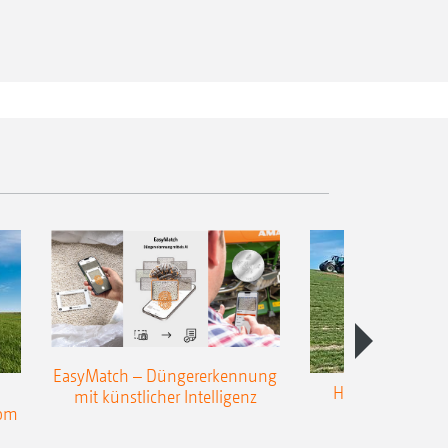
EasyMatch – Düngererkennung
Hangstreuen - 
mit künstlicher Intelligenz
nom
Präzisio