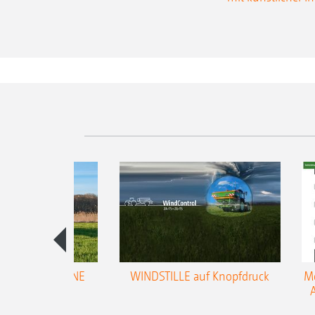
trol für AMAZONE
WINDSTILLE auf Knopfdruck
Me
ifugalstreuer