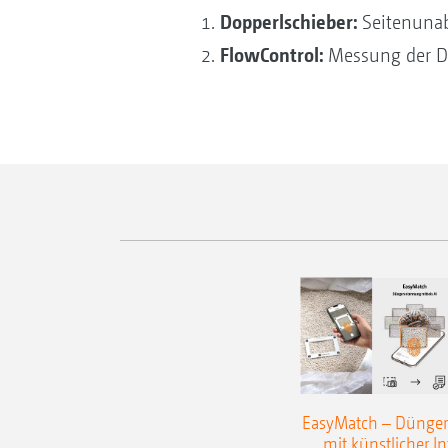
Dopperlschieber:
Seitenuna
FlowControl:
Messung der 
EasyMatch – Dünge
mit künstlicher In