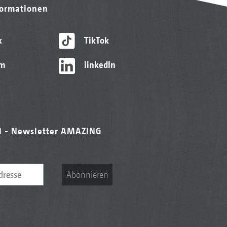
formationen
k
TikTok
am
linkedIn
l - Newsletter AMAZING
Abonnieren