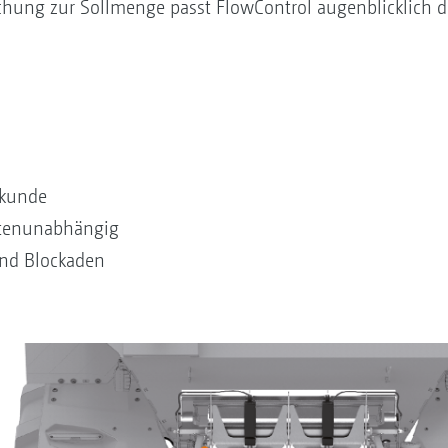
eichung zur Sollmenge passt FlowControl augenblicklich
Sekunde
itenunabhängig
nd Blockaden