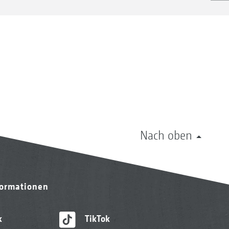
Nach oben
formationen
k
TikTok