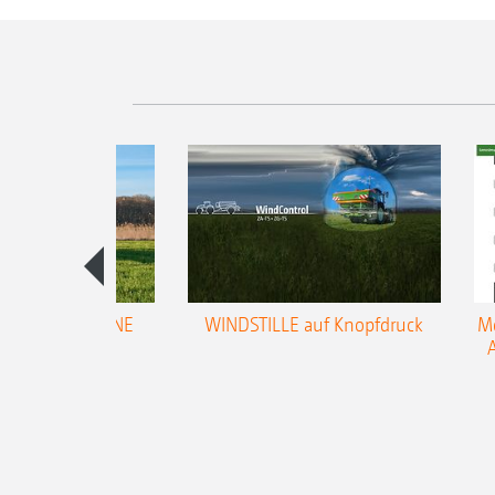
trol für AMAZONE
WINDSTILLE auf Knopfdruck
Me
ifugalstreuer