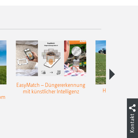
EasyMatch – Düngererkennung
Hangstreuen - 
mit künstlicher Intelligenz
nom
Präzisio
Kontakt