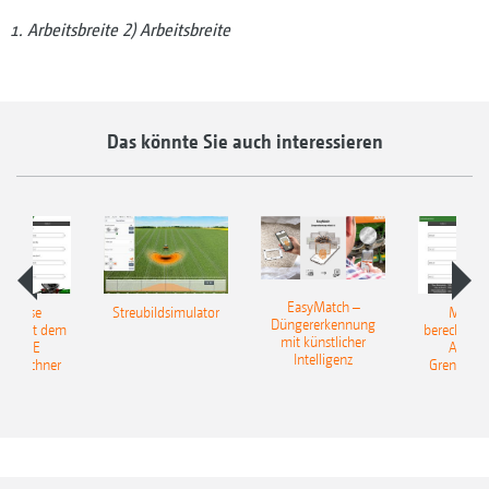
Arbeitsbreite 2) Arbeitsbreite
Das könnte Sie auch interessieren
EasyMatch –
rerlöse
Streubildsimulator
Mehrer
Düngererkennung
en: Mit dem
berechnen:
mit künstlicher
AZONE
AMAZ
Intelligenz
reurechner
Grenzstre