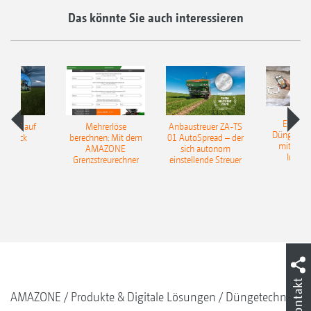
Das könnte Sie auch interessieren
EasyMa
TILLE auf
Mehrerlöse
Anbaustreuer ZA-TS
Düngerer
pfdruck
berechnen: Mit dem
01 AutoSpread – der
mit künst
AMAZONE
sich autonom
Intelli
Grenzstreurechner
einstellende Streuer
Kontakt
AMAZONE
Produkte & Digitale Lösungen
Düngetechnik