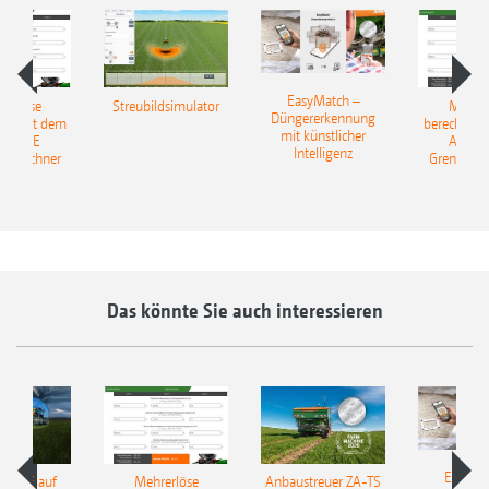
EasyMatch –
rerlöse
Streubildsimulator
Mehrer
Düngererkennung
en: Mit dem
berechnen:
mit künstlicher
AZONE
AMAZ
Intelligenz
reurechner
Grenzstre
Das könnte Sie auch interessieren
EasyMa
TILLE auf
Mehrerlöse
Anbaustreuer ZA-TS