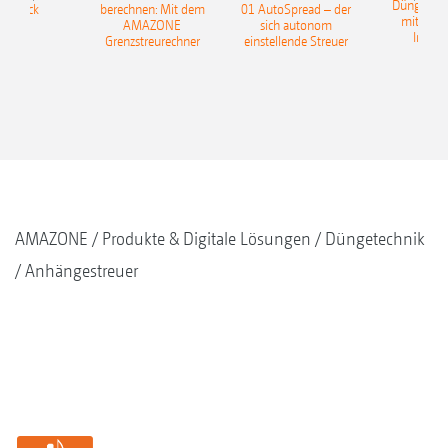
Düngerer
pfdruck
berechnen: Mit dem
01 AutoSpread – der
mit künst
AMAZONE
sich autonom
Intelli
Grenzstreurechner
einstellende Streuer
AMAZONE
Produkte & Digitale Lösungen
Düngetechnik
Anhängestreuer