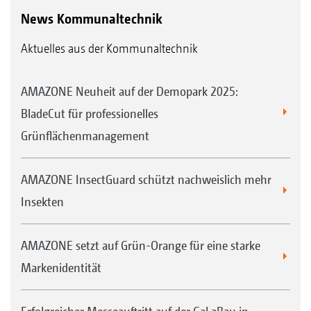
Liegewiesen oder Campingplätzen erlauben
News Kommunaltechnik
eine effiziente Maschinenauslastung. Diese
Aktuelles aus der Kommunaltechnik
wird durch die Möglichkeit der
Laubaufsammlung noch weiter gesteigert.
AMAZONE Neuheit auf der Demopark 2025:
Darüber hinaus eignen sich die Maschinen
BladeCut für professionelles
ebenso für die Pflege von hochwertigen
Grünflächenmanagement
Rasenflächen von Golfplätzen, Pferdekoppeln
oder Sportanlagen, sowie dank
AMAZONE InsectGuard schützt nachweislich mehr
Beleuchtungssystem und Kabine auch für
Insekten
Nachtfahrten – ein sehr breites
Einsatzspektrum verbunden mit seiner hohen
AMAZONE setzt auf Grün-Orange für eine starke
Schlagkraft erlaubt so eine hohe
Markenidentität
Wirtschaftlichkeit des Maschinenbetriebs.