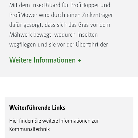
Mit dem InsectGuard für ProfiHopper und
ProfiMower wird durch einen Zinkenträger
dafür gesorgt, dass sich das Gras vor dem
Mähwerk bewegt, wodurch Insekten
wegfliegen und sie vor der Überfahrt der
Maschine geschützt werden.
Weitere Informationen +
„Angesichts der maximal möglichen
Überladehöhe von 2,50 m war das Überladen
auf den Pritschentransporter kein Problem.
“ KommunalTechnik Praxistest Profihopper
1500 Cab – 2/2026
Weiterführende Links
Hier finden Sie weitere Informationen zur
Kommunaltechnik