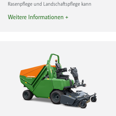
Rasenpflege und Landschaftspflege kann
schnell zur Visitenkarte von
Weitere Informationen +
Freizeiteinrichtungen werden, ob perfekt
geschnittener Rasen im Sommer oder
sorgfältig aufgesammeltes Laub im Herbst.
Die selbstfahrenden Mäher ProfiHopper und
ProfiMower von AMAZONE meistern viele
Herausforderung der Grünflächenpflege –
schlagkräftig in der Flächenleistung,
komfortabel und einfach in der Bedienung,
herausragend in Stabilität und Robustheit. Die
ProfiHopper sind sehr flexibel in ihren
Einsatzmöglichkeiten, ob das Schneiden und
Vertikutieren von Rasen oder das Aufsammeln