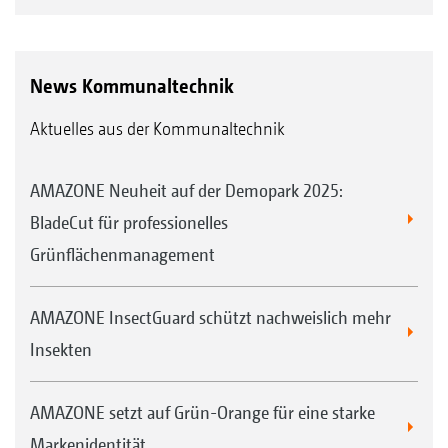
Ersatzteile und Betriebsanleitungen
Ebenso bietet AMAZONE die intensive
Wartung und Einlagerung
Einführung in Bedienung und Steuerung Ihrer
News Kommunaltechnik
neuen Maschine auf Ihrem Feld durch einen
Aktuelles aus der Kommunaltechnik
geschulten Mitarbeiter des AMAZONE Teams
an. Wahlweise können Sie per
AMAZONE Neuheit auf der Demopark 2025:
„SmartLearning“ – das interaktive
BladeCut für professionelles
Fahrertraining von AMAZONE – sich schon vor
Grünflächenmanagement
dem Ersteinsatz der Maschine mit deren
Bedienung vertraut machen.
AMAZONE InsectGuard schützt nachweislich mehr
Präzises Mähen ab dem ersten Meter.
Insekten
Ihre Vorteile von Original Ersatz- und
Verschleißteilen:
AMAZONE setzt auf Grün-Orange für eine starke
Qualität, Zuverlässigkeit und
Markenidentität