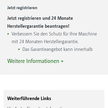
auf Ihre Maschine abgestimmte
Jetzt registrieren
Originalersatzteile. So ist Ihre Maschine immer
Jetzt registrieren und 24 Monate
einsatzbereit – Qualität, weltweit verfügbar.
Herstellergarantie beantragen!
Verbessern Sie den Schutz für Ihre Maschine
mit 24 Monaten Herstellergarantie.
Das Garantieangebot kann innerhalb
der vertraglichen Gewährleistungszeit
Weitere Informationen +
von 12 Monaten nach Ersteinsatz
beantragt werden.
Basis für unsere weltweite Ersatzteillogistik ist
Ersatzteile – Jetzt noch einfacher passende
unser globales Ersatzteilzentrum (Global Parts
Weiterführende Links
Ersatzteile für Ihre Maschine finden!
Center) in Tecklenburg Leeden in Deutschland.