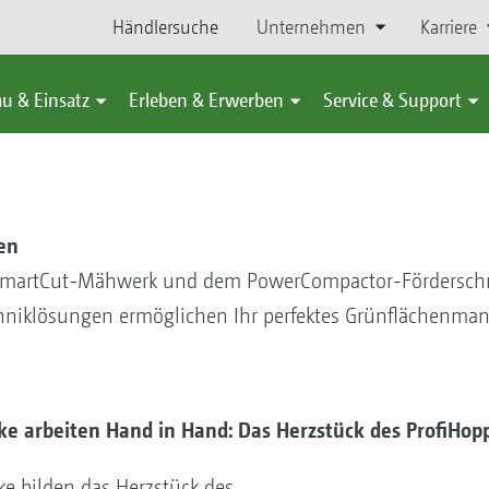
Händlersuche
Unternehmen
Karriere
u & Einsatz
Erleben & Erwerben
Service & Support
en
 SmartCut-Mähwerk und dem PowerCompactor-Fördersc
chniklösungen ermöglichen Ihr perfektes Grünflächenma
e arbeiten Hand in Hand: Das Herzstück des ProfiHop
e bilden das Herzstück des