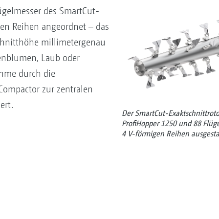
ügelmesser des SmartCut-
igen Reihen angeordnet – das
chnitthöhe millimetergenau
enblumen, Laub oder
ahme durch die
Compactor zur zentralen
ert.
Der SmartCut-Exaktschnittroto
ProfiHopper 1250 und 88 Flüg
4 V-förmigen Reihen ausgesta