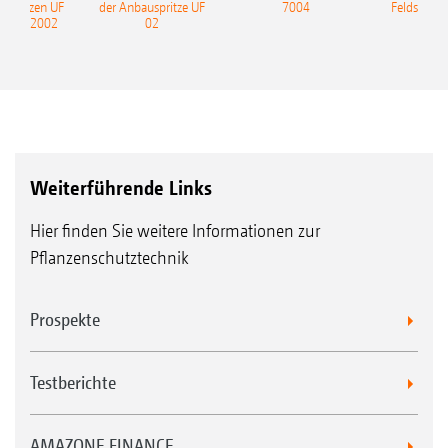
uspritzen UF
der Anbauspritze UF
7004
Feldspritze
nd UF 2002
02
Weiterführende Links
Hier finden Sie weitere Informationen zur
Pflanzenschutztechnik
Prospekte
Testberichte
AMAZONE FINANCE