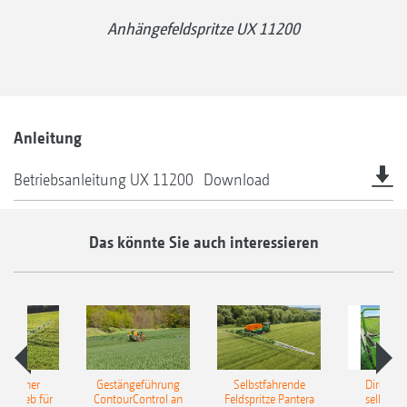
Anhängefeldspritze UX 11200
Anleitung
Betriebsanleitung UX 11200
Download
Das könnte Sie auch interessieren
ulischer
Gestängeführung
Selbstfahrende
DirectInj
ntrieb für
ContourControl an
Feldspritze Pantera
selbstfa