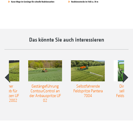
Das könnte Sie auch interessieren
ulischer
Gestängeführung
Selbstfahrende
DirectInj
ntrieb für
ContourControl an
Feldspritze Pantera
selbstfa
uspritzen UF
der Anbauspritze UF
7004
Feldspritze
nd UF 2002
02