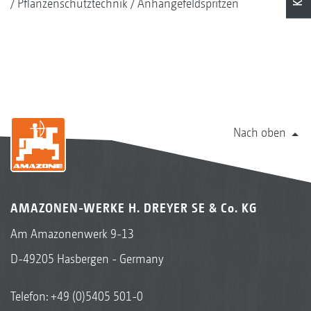
Pflanzenschutztechnik
Anhängefeldspritzen
Nach oben
AMAZONEN-WERKE H. DREYER SE & Co. KG
Am Amazonenwerk 9-13
D-49205 Hasbergen - Germany
Telefon:
+49 (0)5405 501-0