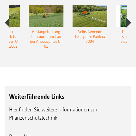
ulischer
Gestängeführung
Selbstfahrende
DirectInj
ntrieb für
ContourControl an
Feldspritze Pantera
selbstfa
uspritzen UF
der Anbauspritze UF
7004
Feldspritze
nd UF 2002
02
Weiterführende Links
Hier finden Sie weitere Informationen zur
Pflanzenschutztechnik