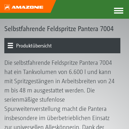
Selbstfahrende Feldspritze Pantera 7004
Produktübersicht
Grundgerät | Fahrwerk
Antrieb | Bremsen | Lenkung
Kabine | Bedienung
Flüssigkeitsmanagement | Pumpe | Bedienzentrum
Gestänge | Gestängeführung
Teilbreitenschaltung | Einzeldüsenschaltung
Düsen | Schleppschläuche
Elektronik | Terminals | Software
Ausstattungen
Die selbstfahrende Feldspritze Pantera 7004
hat ein Tankvolumen von 6.600 l und kann
mit Spritzgestängen in Arbeitsbreiten von 24
m bis 48 m ausgestattet werden. Die
serienmäßige stufenlose
Spurweitenverstellung macht die Pantera
insbesondere im überbetrieblichen Einsatz
zur universellen Alleskönnerin. Dank der