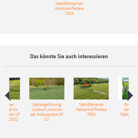
Selbstfahrspritze
Amazone Pantera
7004
Das könnte Sie auch interessieren
ulischer
Gestängeführung
Selbstfahrende
DirectInj
ntrieb für
ContourControl an
Feldspritze Pantera
selbstfa
uspritzen UF
der Anbauspritze UF
7004
Feldspritze
nd UF 2002
02