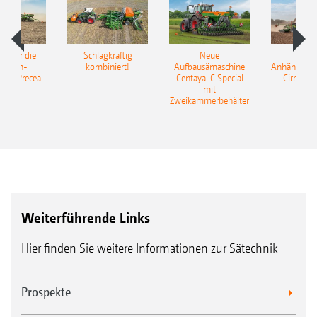
pot für die
Schlagkräftig
Neue
Neu
elkorn-
kombiniert!
Aufbausämaschine
Anhängesäk
ine Precea
Centaya-C Special
Cirrus 9
mit
Gra
Zweikammerbehälter
Weiterführende Links
Hier finden Sie weitere Informationen zur Sätechnik
Prospekte